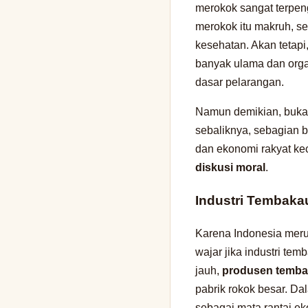
merokok sangat terpen
merokok itu makruh, s
kesehatan. Akan tetap
banyak ulama dan org
dasar pelarangan.
Namun demikian, bukan
sebaliknya, sebagian b
dan ekonomi rakyat keci
diskusi moral
.
Industri Tembaka
Karena Indonesia meru
wajar jika industri tem
jauh,
produsen temba
pabrik rokok besar. Dal
sebagai mata rantai e