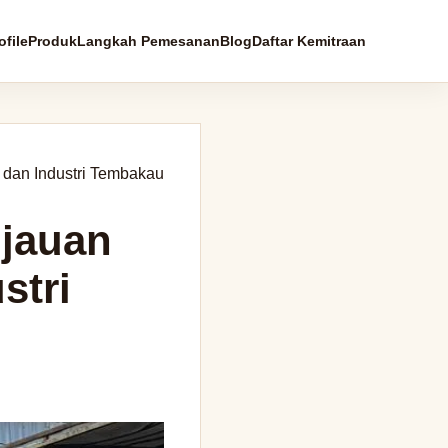
file
Produk
Langkah Pemesanan
Blog
Daftar Kemitraan
s dan Industri Tembakau
njauan
stri