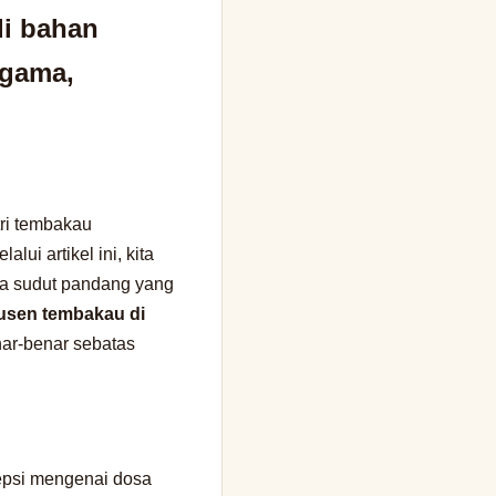
di bahan
agama,
tri tembakau
ui artikel ini, kita
ua sudut pandang yang
usen tembakau di
ar-benar sebatas
sepsi mengenai dosa