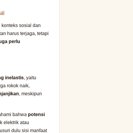
al
konteks sosial dan
 harus terjaga, tetapi
uga perlu
g inelastis
, yaitu
rga rokok naik,
njanjikan
, meskipun
emahami bahwa
potensi
k elektrik atau
suri dulu sisi manfaat