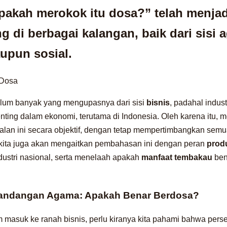
pakah merokok itu dosa?” telah menja
g di berbagai kalangan, baik dari sisi 
upun sosial.
elum banyak yang mengupasnya dari sisi
bisnis
, padahal indus
ng dalam ekonomi, terutama di Indonesia. Oleh karena itu, melal
an ini secara objektif, dengan tetap mempertimbangkan sem
u, kita juga akan mengaitkan pembahasan ini dengan peran
prod
dustri nasional, serta menelaah apakah
manfaat tembakau
ben
andangan Agama: Apakah Benar Berdosa?
 masuk ke ranah bisnis, perlu kiranya kita pahami bahwa per