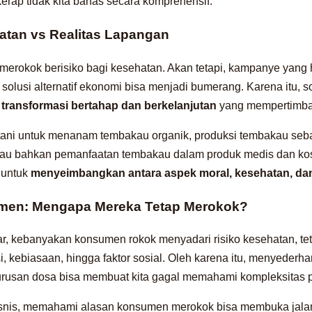
erap tidak kita bahas secara komprehensif.
tan vs Realitas Lapangan
rokok berisiko bagi kesehatan. Akan tetapi, kampanye yang 
olusi alternatif ekonomi bisa menjadi bumerang. Karena itu, so
i
transformasi bertahap dan berkelanjutan
yang mempertimba
etani untuk menanam tembakau organik, produksi tembakau se
, atau bahkan pemanfaatan tembakau dalam produk medis dan ko
 untuk
menyeimbangkan antara aspek moral, kesehatan, da
umen: Mengapa Mereka Tetap Merokok?
r, kebanyakan konsumen rokok menyadari risiko kesehatan, tet
i, kebiasaan, hingga faktor sosial. Oleh karena itu, menyeder
rusan dosa bisa membuat kita gagal memahami kompleksitas 
 bisnis, memahami alasan konsumen merokok bisa membuka jalan