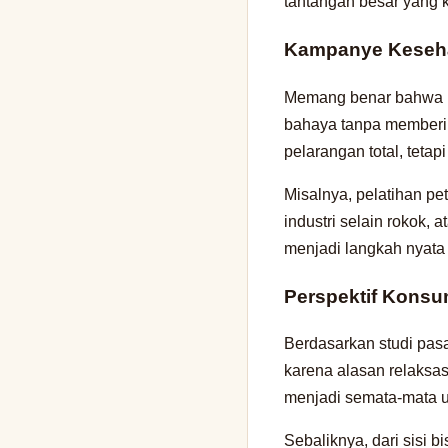
tantangan besar yang k
Kampanye Keseha
Memang benar bahwa me
bahaya tanpa memberi s
pelarangan total, tetap
Misalnya, pelatihan p
industri selain rokok
menjadi langkah nyata
Perspektif Kons
Berdasarkan studi pasa
karena alasan relaksas
menjadi semata-mata u
Sebaliknya, dari sisi