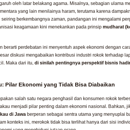
garuh oleh latar belakang agama. Misalnya, sebagian ulama 
ementara yang lain menilainya haram, terutama karena dampak
i, seiring berkembangnya zaman, pandangan ini mengalami per
anisasi keagamaan kini menekankan pada prinsip
mudharat (k
 berarti perdebatan ini menyentuh aspek ekonomi dengan cara
esar diskusi mengabaikan kontribusi industri rokok terhadap la
l. Maka dari itu,
di sinilah pentingnya perspektif bisnis had
u: Pilar Ekonomi yang Tidak Bisa Diabaikan
pakan salah satu negara penghasil dan konsumen rokok terbes
bakau menjadi pilar penting dalam ekonomi nasional. Bahkan, jik
kau di Jawa
berperan sebagai sentra utama yang menyuplai b
am konteks ini, merokok tidak bisa terlihat hanya dari sisi indiv
konomi yang menghidupi jutaan orang.