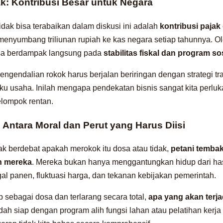
k: Kontribusi Besar untuk Negara
tidak bisa terabaikan dalam diskusi ini adalah
kontribusi pajak 
menyumbang triliunan rupiah ke kas negara setiap tahunnya. Ol
bisa berdampak langsung pada
stabilitas fiskal dan program s
 pengendalian rokok harus berjalan beriringan dengan strategi tra
aku usaha. Inilah mengapa pendekatan bisnis sangat kita perl
lompok rentan.
Antara Moral dan Perut yang Harus Diisi
k berdebat apakah merokok itu dosa atau tidak,
petani tembak
n mereka
. Mereka bukan hanya menggantungkan hidup dari hasi
l panen, fluktuasi harga, dan tekanan kebijakan pemerintah.
 sebagai dosa dan terlarang secara total,
apa yang akan terja
h siap dengan program alih fungsi lahan atau pelatihan kerja al