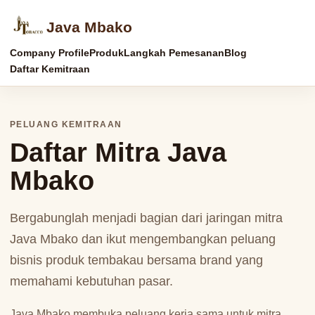
Java Mbako
Company Profile
Produk
Langkah Pemesanan
Blog
Daftar Kemitraan
PELUANG KEMITRAAN
Daftar Mitra Java
Mbako
Bergabunglah menjadi bagian dari jaringan mitra
Java Mbako dan ikut mengembangkan peluang
bisnis produk tembakau bersama brand yang
memahami kebutuhan pasar.
Java Mbako membuka peluang kerja sama untuk mitra