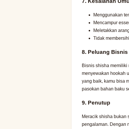
7. Kesalahan Umu
Menggunakan temb
Mencampur essenc
Meletakkan arang
Tidak membersihk
8. Peluang Bisnis
Bisnis shisha memiliki
menyewakan hookah un
yang baik, kamu bisa
pasokan bahan baku se
9. Penutup
Meracik shisha bukan 
pengalaman. Dengan me