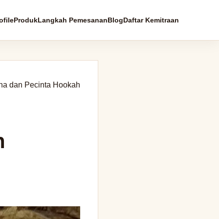
file
Produk
Langkah Pemesanan
Blog
Daftar Kemitraan
ha dan Pecinta Hookah
n
n