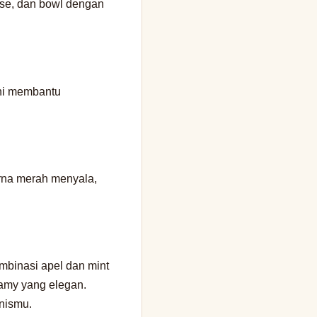
ose, dan bowl dengan
Ini membantu
rna merah menyala,
mbinasi apel dan mint
eamy yang elegan.
nismu.