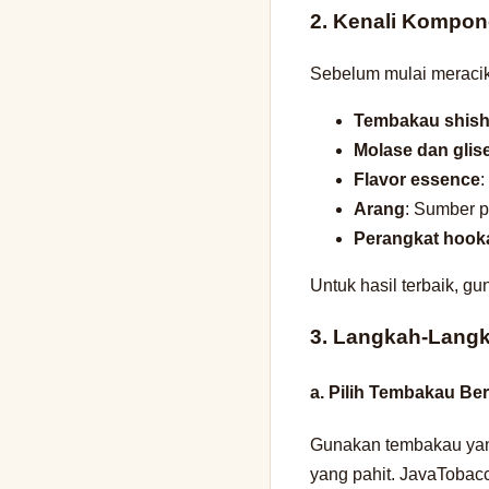
2. Kenali Kompo
Sebelum mulai meracik
Tembakau shis
Molase dan glise
Flavor essence
:
Arang
: Sumber 
Perangkat hook
Untuk hasil terbaik, gu
3. Langkah-Langk
a. Pilih Tembakau Ber
Gunakan tembakau yang
yang pahit. JavaTobac