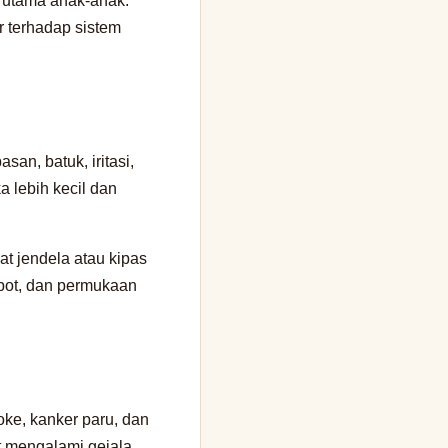
erutama anak-anak.
r terhadap sistem
an, batuk, iritasi,
a lebih kecil dan
t jendela atau kipas
abot, dan permukaan
oke, kanker paru, dan
t mengalami gejala