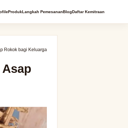
file
Produk
Langkah Pemesanan
Blog
Daftar Kemitraan
p Rokok bagi Keluarga
 Asap