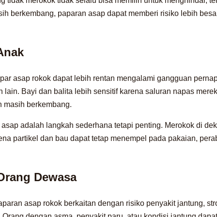
 tidak merokok tidak selalu bisa memilih untuk menghindar, t
ih berkembang, paparan asap dapat memberi risiko lebih besa
Anak
par asap rokok dapat lebih rentan mengalami gangguan pernapas
lain. Bayi dan balita lebih sensitif karena saluran napas merek
h masih berkembang.
sap adalah langkah sederhana tetapi penting. Merokok di deka
rena partikel dan bau dapat tetap menempel pada pakaian, per
Orang Dewasa
aran asap rokok berkaitan dengan risiko penyakit jantung, str
Orang dengan asma, penyakit paru, atau kondisi jantung dapa