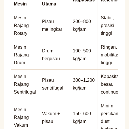
Mesin
Utama
Mesin
Stabil,
Pisau
200–800
Rajang
presisi
melingkar
kg/jam
Rotary
tinggi
Mesin
Ringan,
Drum
100–500
Rajang
mobilitas
berpisau
kg/jam
Drum
tinggi
Mesin
Kapasitas
Pisau
300–1.200
Rajang
besar,
sentrifugal
kg/jam
Sentrifugal
continuous
Minim
Mesin
Vakum +
150–600
percikan
Rajang
pisau
kg/jam
dust,
Vakum