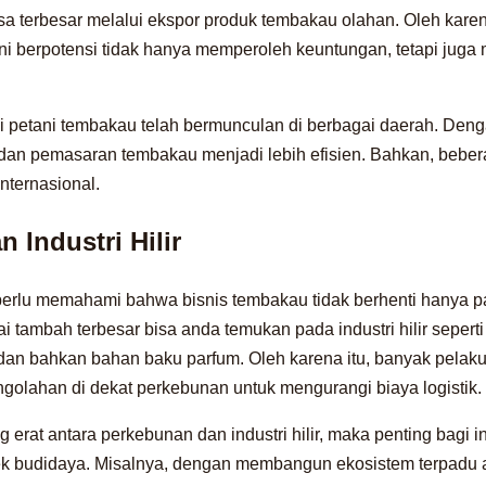
a terbesar melalui ekspor produk tembakau olahan. Oleh karen
ini berpotensi tidak hanya memperoleh keuntungan, tetapi jug
i petani tembakau telah bermunculan di berbagai daerah. Deng
 dan pemasaran tembakau menjadi lebih efisien. Bahkan, beber
nternasional.
n Industri Hilir
a perlu memahami bahwa bisnis tembakau tidak berhenti hanya 
ai tambah terbesar bisa anda temukan pada industri hilir sepe
 dan bahkan bahan baku parfum. Oleh karena itu, banyak pelaku
olahan di dekat perkebunan untuk mengurangi biaya logistik.
 erat antara perkebunan dan industri hilir, maka penting bagi in
k budidaya. Misalnya, dengan membangun ekosistem terpadu a