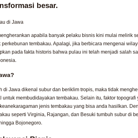
nsformasi besar.
mengherankan apabila banyak pelaku bisnis kini mulai melirik se
uk perkebunan tembakau. Apalagi, jika berbicara mengenai wila
kan pada fakta historis bahwa pulau ini telah menjadi salah sa
donesia.
Jawa?
 di Jawa dikenal subur dan beriklim tropis, maka tidak menghe
l untuk membudidayakan tembakau. Selain itu, faktor topografi y
p keanekaragaman jenis tembakau yang bisa anda hasilkan. De
akau seperti Virginia, Rajangan, dan Besuki tumbuh subur di be
hingga Bojonegoro.