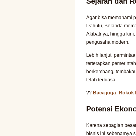
Sejarah dan R
Agar bisa memahami pot
Dahulu, Belanda mema
Akibatnya, hingga kini
pengusaha modern.
Lebih lanjut, perminta
terterapkan pemerintah
berkembang, tembakau 
telah terbiasa.
??
Baca juga: Rokok 
Potensi Ekon
Karena sebagian besar
bisnis ini sebenarnya 