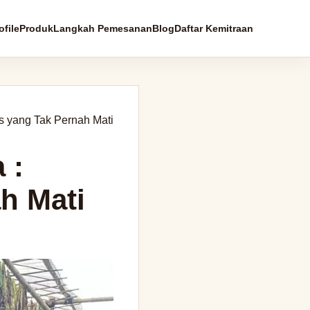
file
Produk
Langkah Pemesanan
Blog
Daftar Kemitraan
s yang Tak Pernah Mati
 :
ah Mati