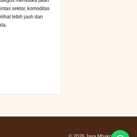
kaligus membuka jalan
intas sektor, komoditas
lihat lebih jauh dan
da.
© 2026 Java Mbako