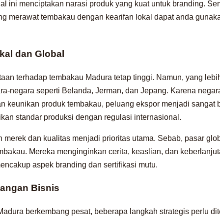
n, hal ini menciptakan narasi produk yang kuat untuk branding. Sem
yang merawat tembakau dengan kearifan lokal dapat anda gunak
kal dan Global
intaan terhadap tembakau Madura tetap tinggi. Namun, yang leb
ara-negara seperti Belanda, Jerman, dan Jepang. Karena negar
n keunikan produk tembakau, peluang ekspor menjadi sangat be
an standar produksi dengan regulasi internasional.
 merek dan kualitas menjadi prioritas utama. Sebab, pasar glo
mbakau. Mereka menginginkan cerita, keaslian, dan keberlanjuta
mencakup aspek branding dan sertifikasi mutu.
angan Bisnis
Madura berkembang pesat, beberapa langkah strategis perlu di