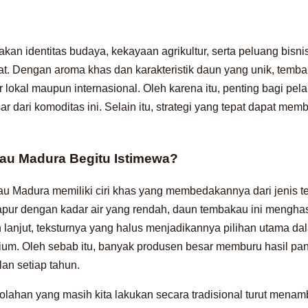
pakan identitas budaya, kekayaan agrikultur, serta peluang bisnis
at. Dengan aroma khas dan karakteristik daun yang unik, tembaka
sar lokal maupun internasional. Oleh karena itu, penting bagi pe
 dari komoditas ini. Selain itu, strategi yang tepat dapat me
u Madura Begitu Istimewa?
u Madura memiliki ciri khas yang membedakannya dari jenis t
apur dengan kadar air yang rendah, daun tembakau ini menghas
 lanjut, teksturnya yang halus menjadikannya pilihan utama dal
mium. Oleh sebab itu, banyak produsen besar memburu hasil p
n setiap tahun.
golahan yang masih kita lakukan secara tradisional turut menam