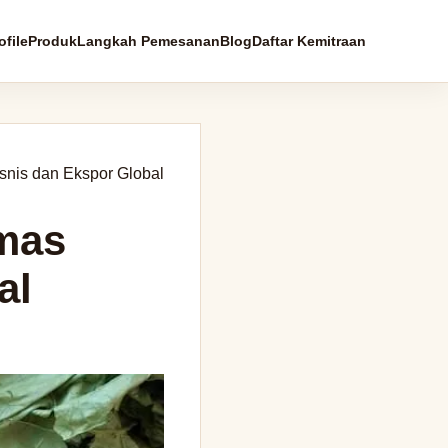
file
Produk
Langkah Pemesanan
Blog
Daftar Kemitraan
nis dan Ekspor Global
mas
al