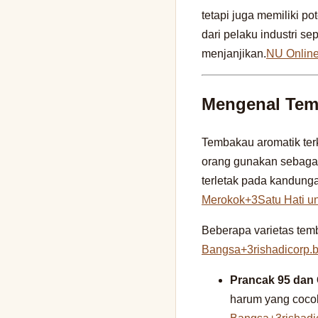
tetapi juga memiliki p
dari pelaku industri s
menjanjikan.
NU Onlin
Mengenal Tem
Tembakau aromatik ter
orang gunakan sebaga
terletak pada kandunga
Merokok+3Satu Hati u
Beberapa varietas temb
Bangsa+3rishadicorp.
Prancak 95 dan
harum yang cocok