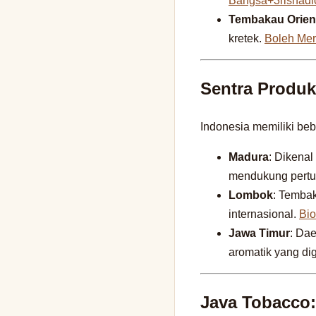
Bangsa+3rishadi
Tembakau Orien
kretek.
Boleh Me
Sentra Produk
Indonesia memiliki beb
Madura
: Dikenal
mendukung pertu
Lombok
: Tembak
internasional.
Bi
Jawa Timur
: Dae
aromatik yang d
Java Tobacco: