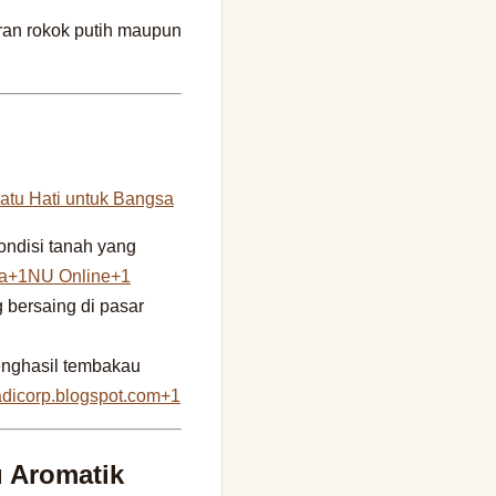
ran rokok putih maupun
atu Hati untuk Bangsa
ondisi tanah yang
sa+1NU Online+1
 bersaing di pasar
penghasil tembakau
adicorp.blogspot.com+1
u Aromatik