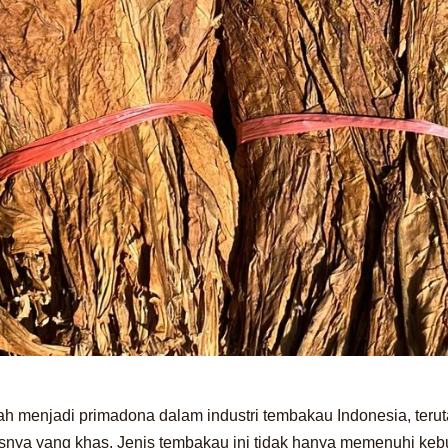
ah menjadi primadona dalam industri tembakau Indonesia, teru
snya yang khas. Jenis tembakau ini tidak hanya memenuhi keb