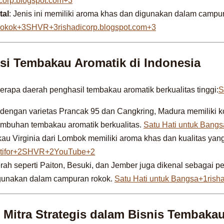
corp.blogspot.com+3
tal
: Jenis ini memiliki aroma khas dan digunakan dalam campu
rokok+3SHVR+3rishadicorp.blogspot.com+3
si Tembakau Aromatik di Indonesia
erapa daerah penghasil tembakau aromatik berkualitas tinggi:
S
 dengan varietas Prancak 95 dan Cangkring, Madura memiliki k
mbuhan tembakau aromatik berkualitas.
Satu Hati untuk Bang
au Virginia dari Lombok memiliki aroma khas dan kualitas yang
otifor+2SHVR+2YouTube+2
rah seperti Paiton, Besuki, dan Jember juga dikenal sebagai 
igunakan dalam campuran rokok.
Satu Hati untuk Bangsa+1rish
 Mitra Strategis dalam Bisnis Tembaka