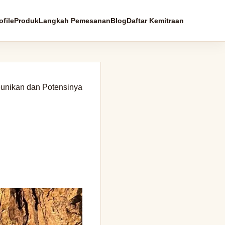
file
Produk
Langkah Pemesanan
Blog
Daftar Kemitraan
unikan dan Potensinya
: