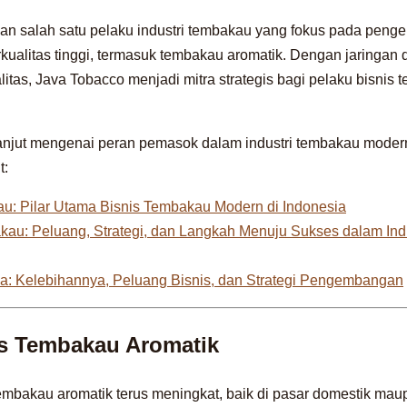
n salah satu pelaku industri tembakau yang fokus pada pen
rkualitas tinggi, termasuk tembakau aromatik. Dengan jaringan d
itas, Java Tobacco menjadi mitra strategis bagi pelaku bisnis 
 lanjut mengenai peran pemasok dalam industri tembakau moder
t:
u: Pilar Utama Bisnis Tembakau Modern di Indonesia
akau: Peluang, Strategi, dan Langkah Menuju Sukses dalam Ind
a: Kelebihannya, Peluang Bisnis, dan Strategi Pengembangan
is Tembakau Aromatik
mbakau aromatik terus meningkat, baik di pasar domestik maup