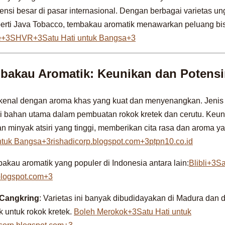
otensi besar di pasar internasional. Dengan berbagai varietas 
eperti Java Tobacco, tembakau aromatik menawarkan peluang bi
e+3SHVR+3Satu Hati untuk Bangsa+3
bakau Aromatik: Keunikan dan Potens
kenal dengan aroma khas yang kuat dan menyenangkan. Jenis 
i bahan utama dalam pembuatan rokok kretek dan cerutu. Keu
n minyak atsiri yang tinggi, memberikan cita rasa dan aroma ya
ntuk Bangsa+3rishadicorp.blogspot.com+3
ptpn10.co.id
akau aromatik yang populer di Indonesia antara lain:
Blibli+3Sa
blogspot.com+3
 Cangkring
: Varietas ini banyak dibudidayakan di Madura dan
 untuk rokok kretek.
Boleh Merokok+3Satu Hati untuk