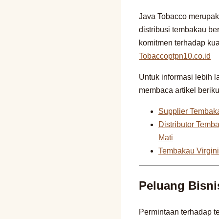
Java Tobacco merupaka
distribusi tembakau be
komitmen terhadap kual
Tobacco
ptpn10.co.id
Untuk informasi lebih
membaca artikel beriku
Supplier Tembaka
Distributor Temb
Mati
Tembakau Virgini
Peluang Bisn
Permintaan terhadap te