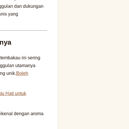
unggulan dan dukungan
snis yang
inya
tembakau ini sering
nggulan utamanya
ng unik.
Boleh
tu Hati untuk
 dikenal dengan aroma