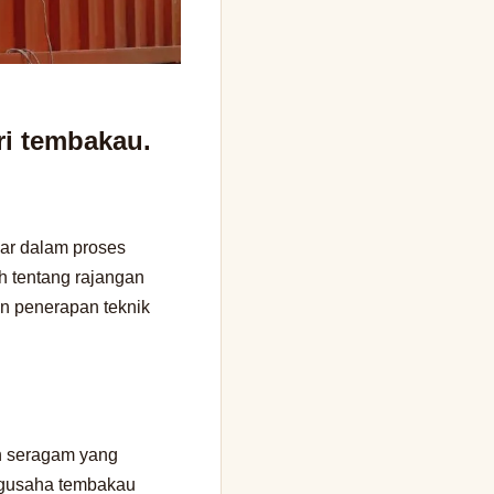
ri tembakau.
dar dalam proses
h tentang rajangan
n penerapan teknik
n seragam yang
engusaha tembakau