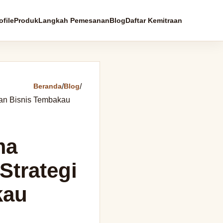
file
Produk
Langkah Pemesanan
Blog
Daftar Kemitraan
Beranda
/
Blog
/
an Bisnis Tembakau
ma
Strategi
kau