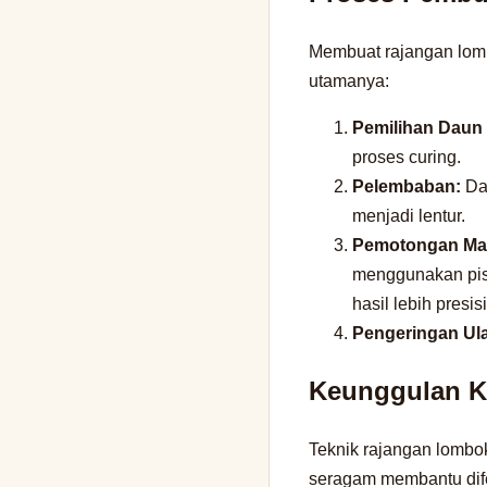
Membuat rajangan lomb
utamanya:
Pemilihan Daun 
proses curing.
Pelembaban:
Dau
menjadi lentur.
Pemotongan Man
menggunakan pisa
hasil lebih presisi
Pengeringan Ul
Keunggulan K
Teknik rajangan lombok
seragam membantu dife