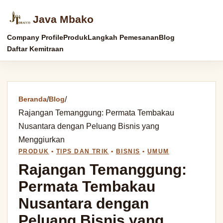
Java Mbako
Company Profile
Produk
Langkah Pemesanan
Blog
Daftar Kemitraan
Beranda
/
Blog
/
Rajangan Temanggung: Permata Tembakau
Nusantara dengan Peluang Bisnis yang
Menggiurkan
PRODUK
•
TIPS DAN TRIK
•
BISNIS
•
UMUM
Rajangan Temanggung:
Permata Tembakau
Nusantara dengan
Peluang Bisnis yang